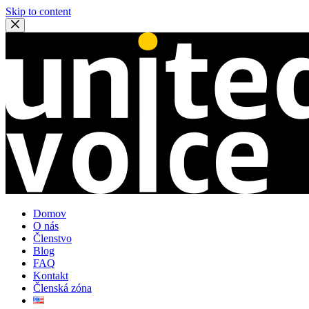
Skip to content
Domov
O nás
Členstvo
Blog
FAQ
Kontakt
Členská zóna