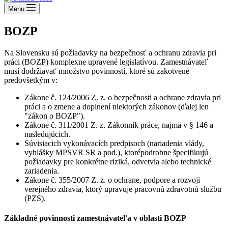
Menu
BOZP
Na Slovensku sú požiadavky na bezpečnosť a ochranu zdravia pri
práci (BOZP) komplexne upravené legislatívou. Zamestnávateľ
musí dodržiavať množstvo povinností, ktoré sú zakotvené
predovšetkým v:
Zákone č. 124/2006 Z. z. o bezpečnosti a ochrane zdravia pri
práci a o zmene a doplnení niektorých zákonov (ďalej len
"zákon o BOZP").
Zákone č. 311/2001 Z. z. Zákonník práce, najmä v § 146 a
nasledujúcich.
Súvisiacich vykonávacích predpisoch (nariadenia vlády,
vyhlášky MPSVR SR a pod.), ktorépodrobne špecifikujú
požiadavky pre konkrétne riziká, odvetvia alebo technické
zariadenia.
Zákone č. 355/2007 Z. z. o ochrane, podpore a rozvoji
verejného zdravia, ktorý upravuje pracovnú zdravotnú službu
(PZS).
Základné povinnosti zamestnávateľa v oblasti BOZP