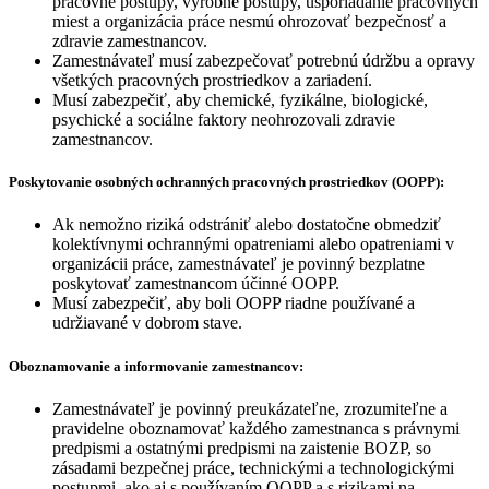
pracovné postupy, výrobné postupy, usporiadanie pracovných
miest a organizácia práce nesmú ohrozovať bezpečnosť a
zdravie zamestnancov.
Zamestnávateľ musí zabezpečovať potrebnú údržbu a opravy
všetkých pracovných prostriedkov a zariadení.
Musí zabezpečiť, aby chemické, fyzikálne, biologické,
psychické a sociálne faktory neohrozovali zdravie
zamestnancov.
Poskytovanie osobných ochranných pracovných prostriedkov (OOPP):
Ak nemožno riziká odstrániť alebo dostatočne obmedziť
kolektívnymi ochrannými opatreniami alebo opatreniami v
organizácii práce, zamestnávateľ je povinný bezplatne
poskytovať zamestnancom účinné OOPP.
Musí zabezpečiť, aby boli OOPP riadne používané a
udržiavané v dobrom stave.
Oboznamovanie a informovanie zamestnancov:
Zamestnávateľ je povinný preukázateľne, zrozumiteľne a
pravidelne oboznamovať každého zamestnanca s právnymi
predpismi a ostatnými predpismi na zaistenie BOZP, so
zásadami bezpečnej práce, technickými a technologickými
postupmi, ako aj s používaním OOPP a s rizikami na