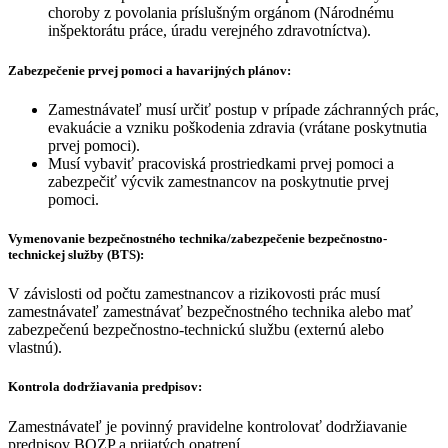
choroby z povolania príslušným orgánom (Národnému
inšpektorátu práce, úradu verejného zdravotníctva).
Zabezpečenie prvej pomoci a havarijných plánov:
Zamestnávateľ musí určiť postup v prípade záchranných prác,
evakuácie a vzniku poškodenia zdravia (vrátane poskytnutia
prvej pomoci).
Musí vybaviť pracoviská prostriedkami prvej pomoci a
zabezpečiť výcvik zamestnancov na poskytnutie prvej
pomoci.
Vymenovanie bezpečnostného technika/zabezpečenie bezpečnostno-
technickej služby (BTS):
V závislosti od počtu zamestnancov a rizikovosti prác musí
zamestnávateľ zamestnávať bezpečnostného technika alebo mať
zabezpečenú bezpečnostno-technickú službu (externú alebo
vlastnú).
Kontrola dodržiavania predpisov:
Zamestnávateľ je povinný pravidelne kontrolovať dodržiavanie
predpisov BOZP a prijatých opatrení.