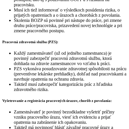
pracovisku.
Musí ich tiež informovať o výsledkoch posúdenia rizika, o
prijatých opatreniach a o úrazoch a chorobách z povolania.
Školenia BOZP sú povinné pri nástupe do práce, pri zmene
druhu práce/pracoviska, prizavedení novej technológie a pri
zmene pracovného postupu.
Pracovná zdravotná služba (PZS):
Každý zamestnávateľ (už od jedného zamestnanca) je
povinný zabezpečiť pracovnú zdravotnú službu, ktorá
dohliada na zdravie zamestnancov vo vzťahu k práci.
PZS vykonáva posudzovanie zdravotnej spôsobilosti na prácu
(preventívne lekárske prehliadky), dohľad nad pracoviskami a
navrhuje opatrenia na ochranu zdravia.
Taktiež musí zabezpečiť kategorizáciu prác z hľadiska
zdravotného rizika.
Vyšetrovanie a registrácia pracovných úrazov, chorôb z povolania:
Zamestnávateľ je povinný bezodkladne vyšetriť príčiny
vzniku pracovného úrazu, viesť ich evidenciu a prijať
opatrenia na zabránenie ich opakovaniu.
Taktiež má povinnosť hlásiť závažné pracovné úrazy a